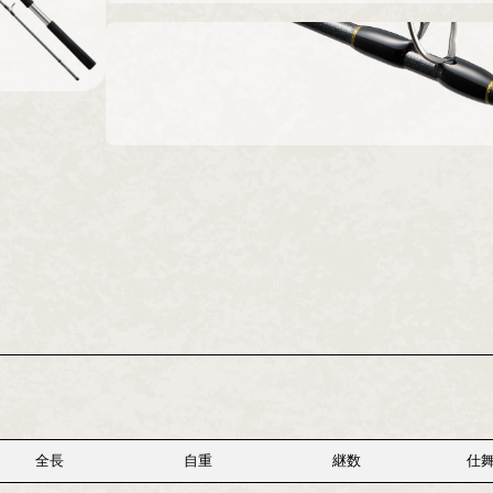
全長
自重
継数
仕