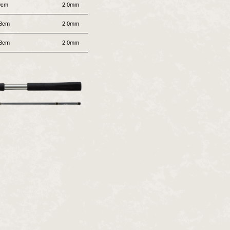
9cm
2.0mm
6.7mm
50〜100号
8cm
2.0mm
7.8mm
50〜100号
8cm
2.0mm
8.7mm
50〜100号