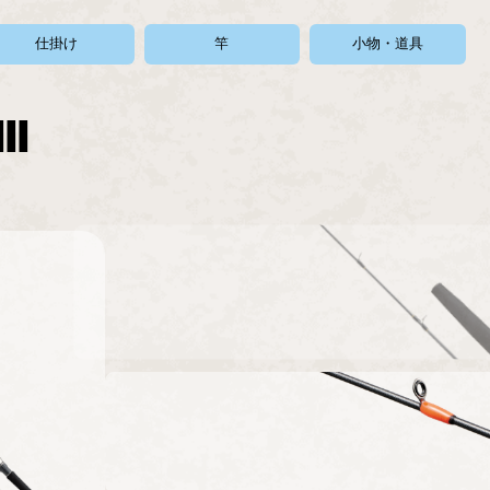
仕掛け
竿
小物・道具
II