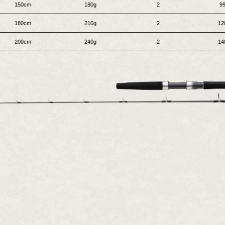
150cm
180g
2
9
180cm
210g
2
12
200cm
240g
2
14