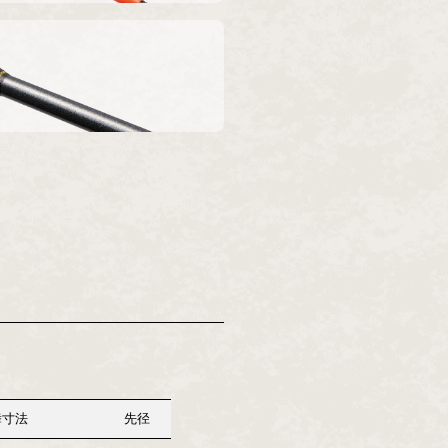
舞寸法
先径
元径
錘負荷